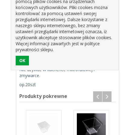
pomocą plików cookies na urządzeniach
Plastikowe pucharki są idealne do porcji sorbetu,
końcowych użytkowników. Pliki cookies można
owocowych przekąsek, warzywnych przystawek i
kontrolować za pomocą ustawień swojej
innych smakołyków serwowanych w ilościach 'na
przeglądarki internetowej. Dalsze korzystanie z
jeden kęs'.
naszego sklepu internetowego, bez zmiany
ustawień przeglądarki internetowej oznacza, iż
Wykonane są z wytrzymałego tworzywa PS
użytkownik akceptuje stosowanie plików cookies.
wolnego od BPA, nadającego się do mycia
Więcej informacji zawartych jest w polityce
ręcznego, a po za kończeniu użytkowania do
prywatności sklepu.
recyclingu.
Produkt dostępny w wersji białej oraz czarnej.
Nie używać w kuchence mikrofalowej /
zmywarce.
op.20szt
Produkty pokrewne