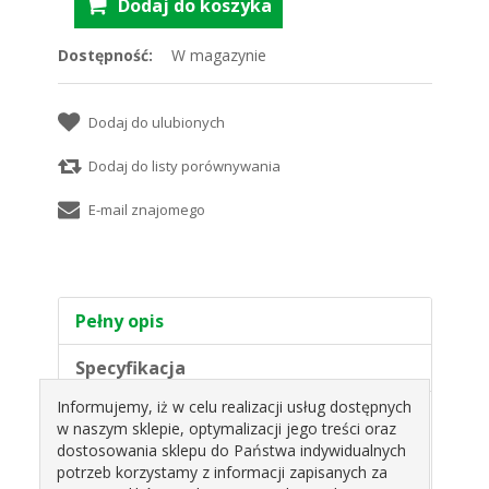
Dostępność:
W magazynie
Pełny opis
Specyfikacja
Informujemy, iż w celu realizacji usług dostępnych
PUCHARKI MINI BIAŁE 4X4,5X7,5
w naszym sklepie, optymalizacji jego treści oraz
OP.20SZT PAPILART
dostosowania sklepu do Państwa indywidualnych
potrzeb korzystamy z informacji zapisanych za