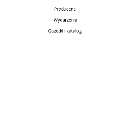
Producenci
Wydarzenia
Gazetki i katalogi
Sklep internetowy
Nowe produkty
Regulamin
Polityka Prywatności
Koszty i sposoby dostawy
Zwrot i reklamacja
Moje konto