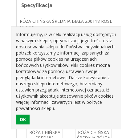
Specyfikacja
RÓŻA CHIŃSKA ŚREDNIA BIAŁA 200118 ROSE
DECOR
Informujemy, iż w celu realizacji usług dostępnych
KOLOR: BIAŁY
w naszym sklepie, optymalizacji jego treści oraz
TYP: WAFLOWE
dostosowania sklepu do Państwa indywidualnych
potrzeb korzystamy z informacji zapisanych za
OPAKOWANIE: 18SZT
pomocą plików cookies na urządzeniach
5,5CM
końcowych użytkowników. Pliki cookies można
kontrolować za pomocą ustawień swojej
Produkty pokrewne
przeglądarki internetowej. Dalsze korzystanie z
naszego sklepu internetowego, bez zmiany
ustawień przeglądarki internetowej oznacza, iż
użytkownik akceptuje stosowanie plików cookies.
Więcej informacji zawartych jest w polityce
prywatności sklepu.
IŃSKA
RÓŻA CHIŃSKA
RÓŻA CHIŃSKA
RÓŻA
IA
ŚREDNIA
ŚREDNIA ŻÓŁTA
Ś