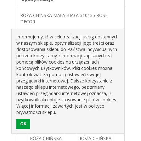
RÓŻA CHIŃSKA MAŁA BIAŁA 310135 ROSE
DECOR
KOLOR: BIAŁY
Informujemy, iż w celu realizacji usług dostępnych
TYP: WAFLOWE
w naszym sklepie, optymalizacji jego treści oraz
dostosowania sklepu do Państwa indywidualnych
OPAKOWANIE :35SZT
potrzeb korzystamy z informacji zapisanych za
4,5CM
pomocą plików cookies na urządzeniach
końcowych użytkowników. Pliki cookies można
kontrolować za pomocą ustawień swojej
Produkty pokrewne
przeglądarki internetowej. Dalsze korzystanie z
naszego sklepu internetowego, bez zmiany
ustawień przeglądarki internetowej oznacza, iż
użytkownik akceptuje stosowanie plików cookies.
Więcej informacji zawartych jest w polityce
prywatności sklepu.
IŃSKA
RÓŻA CHIŃSKA
RÓŻA CHIŃSKA
RÓŻA