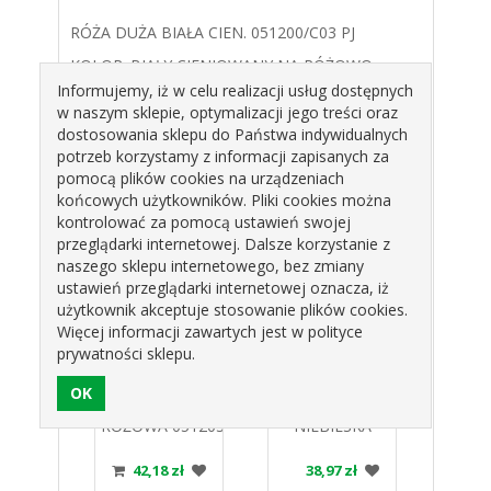
RÓŻA DUŻA BIAŁA CIEN. 051200/C03 PJ
KOLOR: BIAŁY CIENIOWANY NA RÓŻOWO
Informujemy, iż w celu realizacji usług dostępnych
TYP: CUKROWE
w naszym sklepie, optymalizacji jego treści oraz
OPAKOWANIE : 12SZT.
dostosowania sklepu do Państwa indywidualnych
potrzeb korzystamy z informacji zapisanych za
ŚR.60mm , WYS.35mm
pomocą plików cookies na urządzeniach
końcowych użytkowników. Pliki cookies można
Produkty pokrewne
kontrolować za pomocą ustawień swojej
przeglądarki internetowej. Dalsze korzystanie z
naszego sklepu internetowego, bez zmiany
ustawień przeglądarki internetowej oznacza, iż
użytkownik akceptuje stosowanie plików cookies.
Więcej informacji zawartych jest w polityce
prywatności sklepu.
DUŻA
RÓŻA DUŻA
RÓŻA DUŻA
RÓŻ
ONA
RÓŻOWA 051203
NIEBIESKA
ECRU 
 PJ
PJ
051204 PJ
zł
42,18 zł
38,97 zł
3