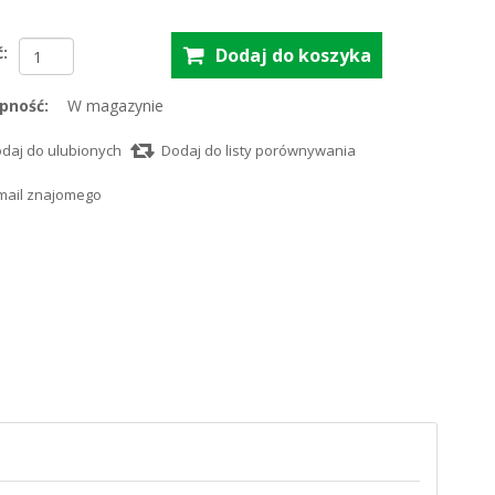
ć:
pność:
W magazynie