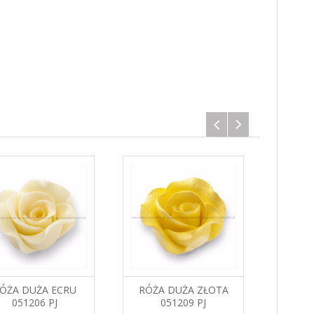
ÓŻA DUŻA ECRU
RÓŻA DUŻA ZŁOTA
R
051206 PJ
051209 PJ
HERBAC