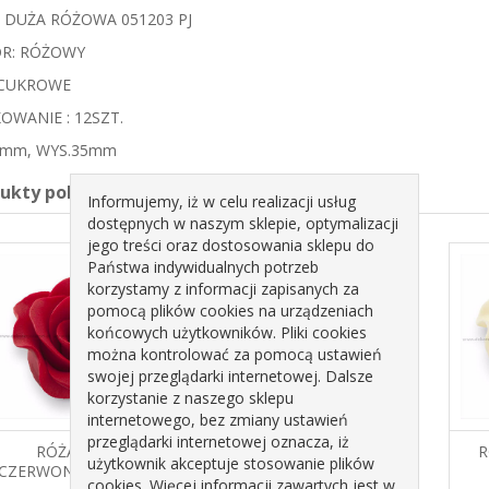
 DUŻA RÓŻOWA 051203 PJ
R: RÓŻOWY
 CUKROWE
OWANIE : 12SZT.
0mm, WYS.35mm
dukty pokrewne
Informujemy, iż w celu realizacji usług
dostępnych w naszym sklepie, optymalizacji
jego treści oraz dostosowania sklepu do
Państwa indywidualnych potrzeb
korzystamy z informacji zapisanych za
pomocą plików cookies na urządzeniach
końcowych użytkowników. Pliki cookies
można kontrolować za pomocą ustawień
swojej przeglądarki internetowej. Dalsze
korzystanie z naszego sklepu
internetowego, bez zmiany ustawień
przeglądarki internetowej oznacza, iż
RÓŻA DUŻA
RÓŻA DUŻA NIEBIESKA
R
użytkownik akceptuje stosowanie plików
CZERWONA 051202 PJ
051204 PJ
cookies. Więcej informacji zawartych jest w