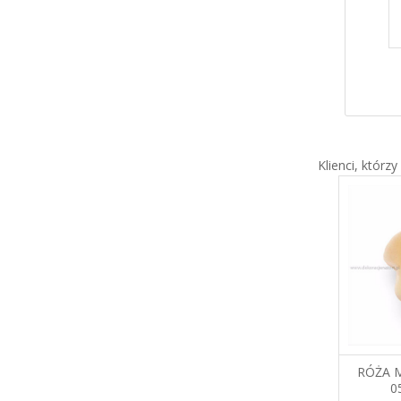
47,07 zł
45,19 zł
Klienci, którzy
LISTKI ZIELONE MAŁE
RÓŻA M
0703015 PJ
0