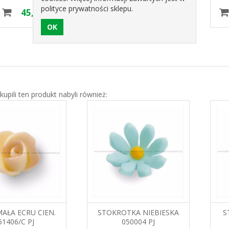
polityce prywatności sklepu.
45,19 zł
38,97 zł
 kupili ten produkt nabyli również:
AŁA ECRU CIEN.
STOKROTKA NIEBIESKA
S
51406/C PJ
050004 PJ