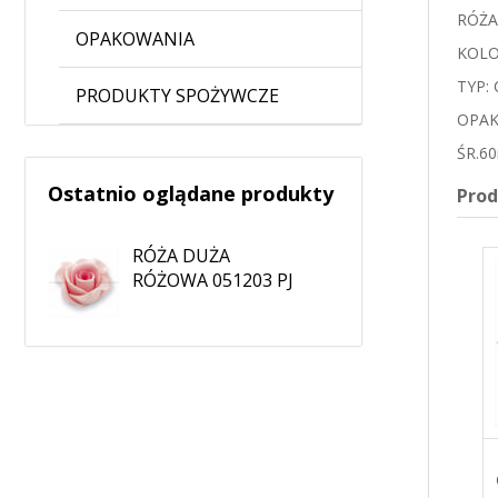
RÓŻA
OPAKOWANIA
KOLO
TYP:
PRODUKTY SPOŻYWCZE
OPAK
ŚR.6
Ostatnio oglądane produkty
Pro
RÓŻA DUŻA
RÓŻOWA 051203 PJ
RÓŻA DUŻA BIAŁA
RÓŻA DUŻA ŻÓŁTA
CIEN. 051200/C03 PJ
051201 PJ