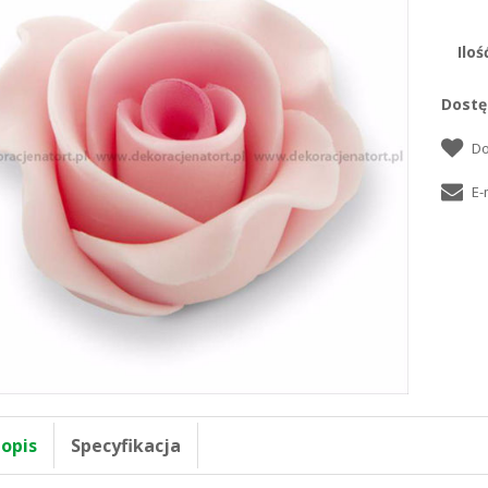
Iloś
Dostę
 opis
Specyfikacja