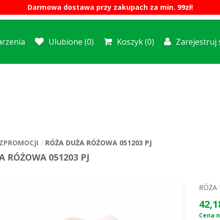
Darmowa dostawa przy zakupach za min. 99zł!
rzenia
Ulubione
(0)
Koszyk
(0)
Zarejestruj 
ZPROMOCJI
RÓŻA DUŻA RÓŻOWA 051203 PJ
A RÓŻOWA 051203 PJ
RÓŻA 
42,1
Cena n