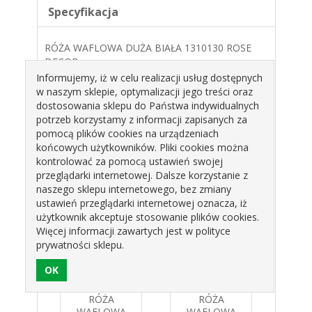
Specyfikacja
RÓŻA WAFLOWA DUŻA BIAŁA 1310130 ROSE
DECOR
Informujemy, iż w celu realizacji usług dostępnych
KOLOR: BIAŁY
w naszym sklepie, optymalizacji jego treści oraz
TYP: WAFLOWE
dostosowania sklepu do Państwa indywidualnych
potrzeb korzystamy z informacji zapisanych za
OPAKOWANIE: 40SZT
pomocą plików cookies na urządzeniach
5CM
końcowych użytkowników. Pliki cookies można
kontrolować za pomocą ustawień swojej
Produkty pokrewne
przeglądarki internetowej. Dalsze korzystanie z
naszego sklepu internetowego, bez zmiany
ustawień przeglądarki internetowej oznacza, iż
użytkownik akceptuje stosowanie plików cookies.
Więcej informacji zawartych jest w polityce
prywatności sklepu.
A
RÓŻA
RÓŻA
OWA
WAFLOWA
WAFLOWA
WA