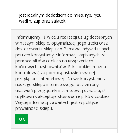
Jest idealnym dodatkiem do mięs, ryb, ryżu,
wędlin, zup oraz sałatek.
Doskonale sprawdza się podczas
Informujemy, iż w celu realizacji usług dostępnych
przygotowywania dań kuchni polskiej,
w naszym sklepie, optymalizacji jego treści oraz
meksykańskiej i hiszpańskiej.
dostosowania sklepu do Państwa indywidualnych
potrzeb korzystamy z informacji zapisanych za
pomocą plików cookies na urządzeniach
końcowych użytkowników. Pliki cookies można
Opakowanie : 250g/ PET
kontrolować za pomocą ustawień swojej
przeglądarki internetowej. Dalsze korzystanie z
Produkty pokrewne
naszego sklepu internetowego, bez zmiany
ustawień przeglądarki internetowej oznacza, iż
użytkownik akceptuje stosowanie plików cookies.
Więcej informacji zawartych jest w polityce
prywatności sklepu.