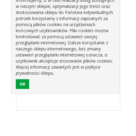
Informujemy, iż w celu realizacji usług dostępnych
w naszym sklepie, optymalizacji jego treści oraz
Produkty pokrewne
dostosowania sklepu do Państwa indywidualnych
potrzeb korzystamy z informacji zapisanych za
pomocą plików cookies na urządzeniach
końcowych użytkowników. Pliki cookies można
kontrolować za pomocą ustawień swojej
przeglądarki internetowej. Dalsze korzystanie z
naszego sklepu internetowego, bez zmiany
ustawień przeglądarki internetowej oznacza, iż
użytkownik akceptuje stosowanie plików cookies.
TA
DEK.CUKR.EMOTIKONY
ASTER
Więcej informacji zawartych jest w polityce
WO -
HALLOWEEN
PEONIOWY
PE
prywatności sklepu.
OWA
OP.20SZT
RÓŻOWY
PU
 RUM
04030199 PJ
CIENIOWANY
446
 zł
33,20 zł
9,50 zł
9
9 B.L
440801 ROSE
D
DECOR