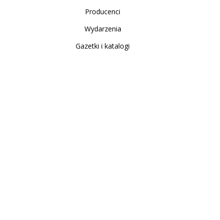
Producenci
Wydarzenia
Gazetki i katalogi
Sklep internetowy
Nowe produkty
Regulamin
Polityka Prywatności
Koszty i sposoby dostawy
Zwrot i reklamacja
Moje konto