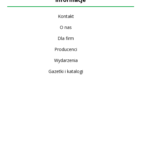
Kontakt
O nas
Dla firm
Producenci
Wydarzenia
Gazetki i katalogi
Sklep internetowy
Nowe produkty
Regulamin
Polityka Prywatności
Koszty i sposoby dostawy