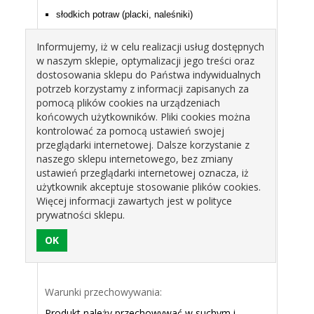
słodkich potraw (placki, naleśniki)
deserów owocowych (i innych)
Informujemy, iż w celu realizacji usług dostępnych
w naszym sklepie, optymalizacji jego treści oraz
dostosowania sklepu do Państwa indywidualnych
Składniki: syrop glukozowy, mleko zagęszczone
potrzeb korzystamy z informacji zapisanych za
słodzone (mleko, cukier, laktoza (z mleka)),
pomocą plików cookies na urządzeniach
cukier, woda, aromaty, barwnik: karmel
końcowych użytkowników. Pliki cookies można
amoniakalny (E150c), substancja emulgująca:
kontrolować za pomocą ustawień swojej
monoglicerydy i diglicerydy kwasów tłuszczowych
przeglądarki internetowej. Dalsze korzystanie z
(E471), substancja konserwująca: sorbinian
naszego sklepu internetowego, bez zmiany
potasu (E202), sól; może zawierać jaja, soję i ich
ustawień przeglądarki internetowej oznacza, iż
pochodne.
użytkownik akceptuje stosowanie plików cookies.
Więcej informacji zawartych jest w polityce
prywatności sklepu.
Warunki przechowywania:
Produkt należy przechowywać w suchym i