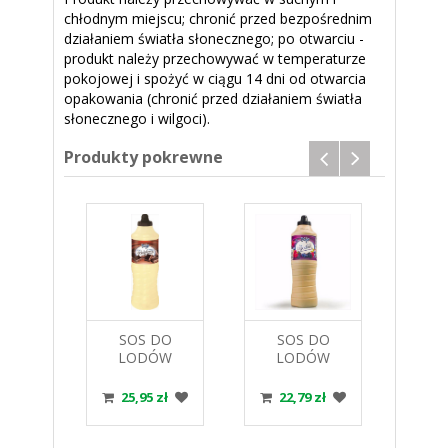
chłodnym miejscu; chronić przed bezpośrednim
działaniem światła słonecznego; po otwarciu -
produkt należy przechowywać w temperaturze
pokojowej i spożyć w ciągu 14 dni od otwarcia
opakowania (chronić przed działaniem światła
słonecznego i wilgoci).
Produkty pokrewne
DO
SOS DO
SOS DO
S
ÓW
LODÓW
LODÓW
L
T 1KG
CZEKOLADOWY
JAGODOWY MIX
KAR
O
1KG DIJO
1KG DIJO
zł
25,95 zł
22,79 zł