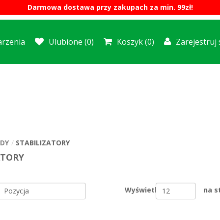
Darmowa dostawa przy zakupach za min. 99zł!
rzenia
Ulubione
(0)
Koszyk
(0)
Zarejestruj 
DY
STABILIZATORY
ATORY
Wyświetl
na s