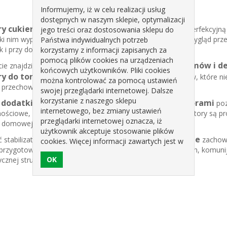
Informujemy, iż w celu realizacji usług
dostępnych w naszym sklepie, optymalizacji
ry cukiernicze
to niezbędne dodatki, które zapewniają perfekcyjną
jego treści oraz dostosowania sklepu do
ki nim wypieki zachowują trwałość, strukturę i estetyczny wygląd prz
Państwa indywidualnych potrzeb
jak i przy domowym przygotowywaniu tortów i deserów.
korzystamy z informacji zapisanych za
pomocą plików cookies na urządzeniach
stabilizatory do bitej śmietany, kremów i 
cie znajdziesz
końcowych użytkowników. Pliki cookies
ry do tortów i ciast
umożliwiają przygotowanie kremów, które nie
można kontrolować za pomocą ustawień
 przechowywaniu czy transporcie.
swojej przeglądarki internetowej. Dalsze
korzystanie z naszego sklepu
 dodatki cukiernicze w połączeniu ze stabilizatorami
poz
internetowego, bez zmiany ustawień
nościowe, deserki w pucharkach, lody i semifreddo. Stabilizatory są p
przeglądarki internetowej oznacza, iż
 domowej kuchni.
użytkownik akceptuje stosowanie plików
kremy i desery cukiernicze
 stabilizatorów sprawia, że
zachowu
cookies. Więcej informacji zawartych jest w
przygotowania eleganckich tortów weselnych, urodzinowych, komuni
polityce prywatności sklepu.
ycznej struktury.
abilizatory cukiernicze w sklepie internetowym
, zyskujes
ofesjonalne wypieki. Sprawdź dostępne rodzaje stabilizatorów i uzys