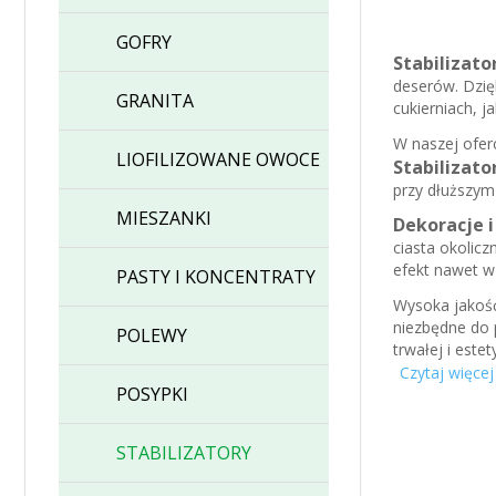
GOFRY
Stabilizato
deserów. Dzię
GRANITA
cukierniach, 
W naszej ofer
LIOFILIZOWANE OWOCE
Stabilizato
przy dłuższym
MIESZANKI
Dekoracje i
ciasta okolicz
efekt nawet w
PASTY I KONCENTRATY
Wysoka jakość
niezbędne do 
POLEWY
trwałej i estet
Czytaj więcej
st
Wybierając
POSYPKI
efektowne i pr
STABILIZATORY