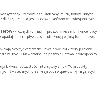
 konsystencję kremów, bitej śmietany, musu, lodów i innych
ez dłuższy czas, co jest kluczowe zarówno w profesjonalnych
deserów
w różnych formach – proszki, mieszanki i koncentraty.
 opadają, nie rozpływają się i utrzymują piękną formę nawet
walają tworzyć estetyczne i trwałe wypieki – torty piętrowe,
roste w użyciu i uniwersalne, co pozwala uzyskać profesjonalny
ją lekkość, puszystość i intensywny smak. To produkty
jnych, świątecznych oraz wszystkich wypieków wymagających
z wysokiej jakości produkty, które pozwalają tworzyć trwałe,
kaj idealną konsystencję kremów, bitej śmietany i deserów.