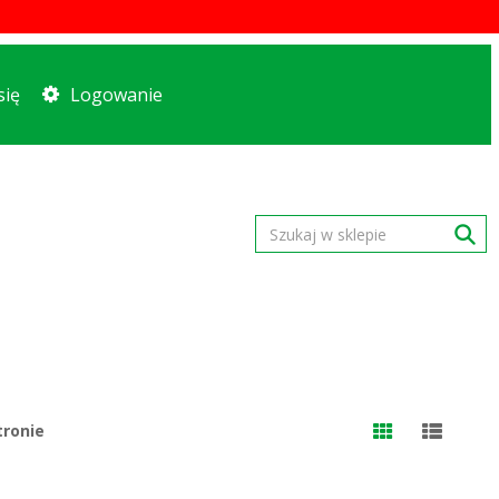
się
Logowanie
tronie