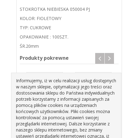
STOKROTKA NIEBIESKA 050004 PJ
KOLOR: FIOLETOWY
TYP: CUKROWE
OPAKOWANIE : 100SZT.
ŚR.20mm
Produkty pokrewne
Informujemy, iż w celu realizacji usług dostępnych
w naszym sklepie, optymalizacji jego treści oraz
dostosowania sklepu do Państwa indywidualnych
potrzeb korzystamy z informacji zapisanych za
pomocą plików cookies na urządzeniach
końcowych użytkowników. Pliki cookies można
OTKA
STOKROTKA
STOKROTKA
STO
kontrolować za pomocą ustawień swojej
50001
CZERWONA
RÓŻOWA
FIO
przeglądarki internetowej. Dalsze korzystanie z
050002 PJ
050003 PJ
05
naszego sklepu internetowego, bez zmiany
zł
43,86 zł
43,86 zł
4
ustawień przeglądarki internetowej oznacza, iż