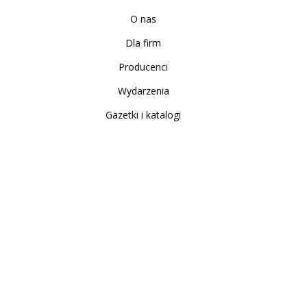
O nas
Dla firm
Producenci
Wydarzenia
Gazetki i katalogi
Sklep internetowy
Nowe produkty
Regulamin
Polityka Prywatności
Koszty i sposoby dostawy
Zwrot i reklamacja