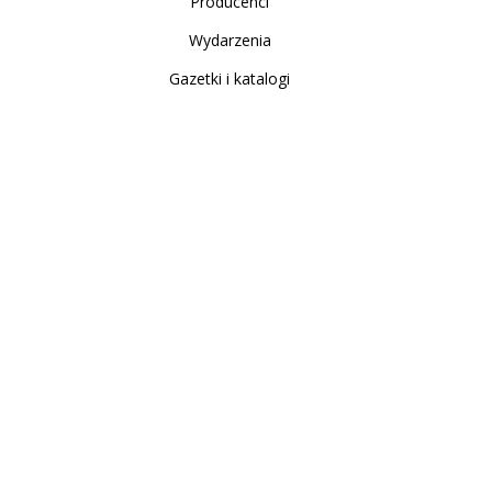
Producenci
Wydarzenia
Gazetki i katalogi
Sklep internetowy
Nowe produkty
Regulamin
Polityka Prywatności
Koszty i sposoby dostawy
Zwrot i reklamacja
Moje konto
Moje konto