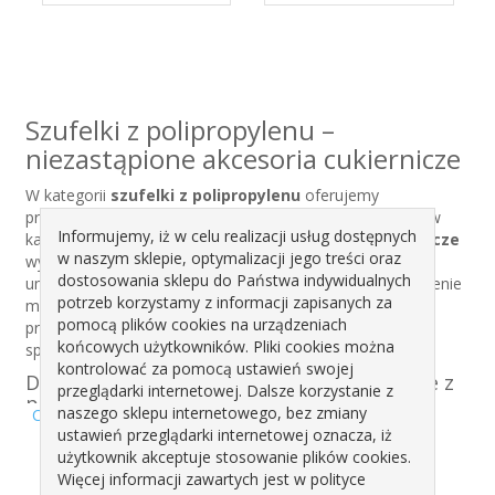
Szufelki z polipropylenu –
niezastąpione akcesoria cukiernicze
W kategorii
szufelki z polipropylenu
oferujemy
profesjonalne akcesoria cukiernicze, które sprawdzą się w
Informujemy, iż w celu realizacji usług dostępnych
każdej pracowni, piekarni czy cukierni.
Szufelki cukiernicze
w naszym sklepie, optymalizacji jego treści oraz
wykonane z polipropylenu to trwałe narzędzia, które
dostosowania sklepu do Państwa indywidualnych
umożliwiają precyzyjne dozowanie składników, przenoszenie
potrzeb korzystamy z informacji zapisanych za
masy cukrowej, cukru pudru, mąki oraz innych drobnych
pomocą plików cookies na urządzeniach
produktów. Ich lekka konstrukcja i ergonomiczny kształt
końcowych użytkowników. Pliki cookies można
sprawiają, że praca z nimi jest wygodna i komfortowa.
kontrolować za pomocą ustawień swojej
Dlaczego warto wybrać szufelki cukiernicze z
przeglądarki internetowej. Dalsze korzystanie z
polipropylenu?
naszego sklepu internetowego, bez zmiany
Czytaj więcej
ustawień przeglądarki internetowej oznacza, iż
Trwałość i odporność na uszkodzenia
– polipropylen
użytkownik akceptuje stosowanie plików cookies.
to materiał odporny na zarysowania, zniekształcenia i
Więcej informacji zawartych jest w polityce
działanie wilgoci, co zapewnia długowieczność narzędzi.