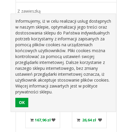
Z zawieszką
Zakres temperatury od -50°C do +50°C
Informujemy, iż w celu realizacji usług dostępnych
Łatwy odczyt danych – Stopniowanie 1°C
w naszym sklepie, optymalizacji jego treści oraz
Średnica : 72mm
dostosowania sklepu do Państwa indywidualnych
potrzeb korzystamy z informacji zapisanych za
pomocą plików cookies na urządzeniach
Produkty pokrewne
końcowych użytkowników. Pliki cookies można
kontrolować za pomocą ustawień swojej
przeglądarki internetowej. Dalsze korzystanie z
naszego sklepu internetowego, bez zmiany
ustawień przeglądarki internetowej oznacza, iż
użytkownik akceptuje stosowanie plików cookies.
Więcej informacji zawartych jest w polityce
prywatności sklepu.
NICA
GAŁKOWNICA
RÓZGA 12
RÓ
DÓW
DO LODÓW
ELAST.WRZECION
WRZ
9233
1/36 759257
Z UCHYTEM
UC
DI
HENDI
25CM HENDI
30C
 zł
167,96 zł
26,64 zł
3
511718
H