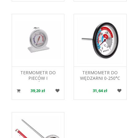
TERMOMETR DO
TERMOMETR DO
PIECÓW I
WĘDZARNI 0-250°C
PIEKARNIKÓW 271179
102200 BROWIN
HENDI
39,20 zł
31,64 zł