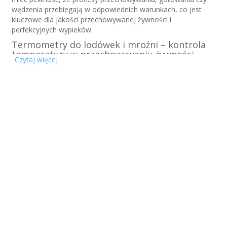
wędzenia przebiegają w odpowiednich warunkach, co jest
kluczowe dla jakości przechowywanej żywności i
perfekcyjnych wypieków.
Termometry do lodówek i mroźni – kontrola
temperatury w przechowywaniu żywności
Czytaj więcej
Termometry do lodówek i mroźni
są niezastąpione w
utrzymaniu odpowiedniej temperatury przechowywania
produktów spożywczych. Dzięki dokładnym pomiarom
możesz mieć pewność, że przechowywana żywność nie jest
narażona na niepożądane zmiany temperatury, co pozwala
zachować jej świeżość oraz wydłuża okres przydatności do
spożycia.
Termometry do wędzarni – precyzyjne
monitorowanie temperatury w procesie
wędzenia
Termometry do wędzarni
są specjalnie zaprojektowane do
pracy w wysokich temperaturach, które występują w trakcie
procesu wędzenia mięsa czy ryb. Dzięki naszym
termometrom wędzarnie zapewniają optymalną temperaturę,
co jest kluczowe do uzyskania doskonałej jakości produktów