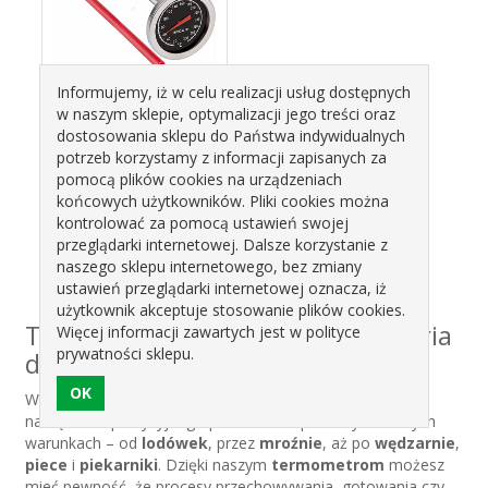
Informujemy, iż w celu realizacji usług dostępnych
w naszym sklepie, optymalizacji jego treści oraz
TERMOMETR DO
dostosowania sklepu do Państwa indywidualnych
WĘDZARNI 20-300°
101900 BROWIN
potrzeb korzystamy z informacji zapisanych za
pomocą plików cookies na urządzeniach
26,33 zł
końcowych użytkowników. Pliki cookies można
kontrolować za pomocą ustawień swojej
przeglądarki internetowej. Dalsze korzystanie z
naszego sklepu internetowego, bez zmiany
ustawień przeglądarki internetowej oznacza, iż
użytkownik akceptuje stosowanie plików cookies.
Termometry – precyzyjne akcesoria
Więcej informacji zawartych jest w polityce
prywatności sklepu.
do pomiaru temperatury
W kategorii
termometrów
oferujemy szeroką gamę
narzędzi do precyzyjnego pomiaru temperatury w różnych
warunkach – od
lodówek
, przez
mroźnie
, aż po
wędzarnie
,
piece
i
piekarniki
. Dzięki naszym
termometrom
możesz
mieć pewność, że procesy przechowywania, gotowania czy