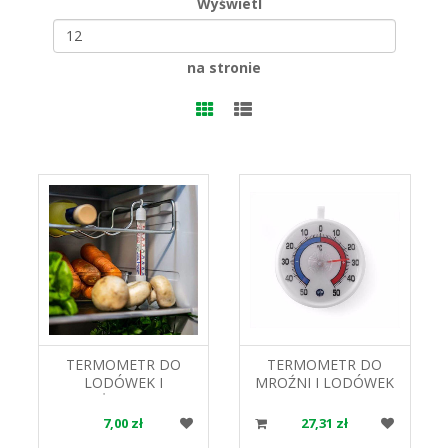
Wyświetl
na stronie
TERMOMETR DO
TERMOMETR DO
LODÓWEK I
MROŹNI I LODÓWEK
ZAMRAŻAREK 040100
271124 HENDI
BROWIN
7,00 zł
27,31 zł