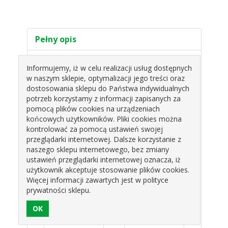
Pełny opis
Specyfikacja
Informujemy, iż w celu realizacji usług dostępnych
w naszym sklepie, optymalizacji jego treści oraz
Wysokość:
16 cm
dostosowania sklepu do Państwa indywidualnych
Szerokość:
10 cm
potrzeb korzystamy z informacji zapisanych za
Materiał:
akryl
pomocą plików cookies na urządzeniach
Kolor:
złoty
końcowych użytkowników. Pliki cookies można
Ilość:
1 szt.
kontrolować za pomocą ustawień swojej
przeglądarki internetowej. Dalsze korzystanie z
Produkty pokrewne
naszego sklepu internetowego, bez zmiany
ustawień przeglądarki internetowej oznacza, iż
użytkownik akceptuje stosowanie plików cookies.
Więcej informacji zawartych jest w polityce
prywatności sklepu.