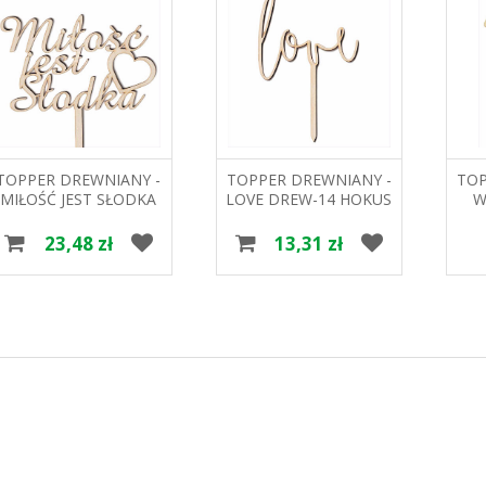
TOPPER DREWNIANY -
TOPPER DREWNIANY -
TOP
MIŁOŚĆ JEST SŁODKA
LOVE DREW-14 HOKUS
W
DREW-12 HOKUS
23,48 zł
13,31 zł