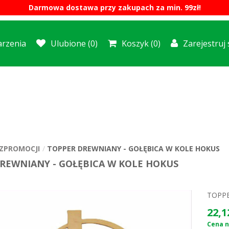
Darmowa dostawa przy zakupach za min. 99zł!
rzenia
Ulubione
(0)
Koszyk
(0)
Zarejestruj 
ZPROMOCJI
TOPPER DREWNIANY - GOŁĘBICA W KOLE HOKUS
REWNIANY - GOŁĘBICA W KOLE HOKUS
TOPPE
22,1
Cena n