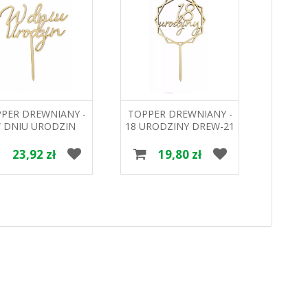
PER DREWNIANY -
TOPPER DREWNIANY -
TOPPE
 DNIU URODZIN
18 URODZINY DREW-21
KIE
DREW-20 HOKUS
HOKUS
23,92 zł
19,80 zł