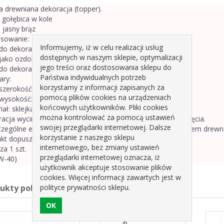
a drewniana dekoracja (topper).
gołębica w kole
:
jasny brąz
sowanie:
Informujemy, iż w celu realizacji usług
do dekoracji tortów i ciast
dostępnych w naszym sklepie, optymalizacji
jako ozdoba bukietów, stroików, upominków
jego treści oraz dostosowania sklepu do
do dekoracji stołów
Państwa indywidualnych potrzeb
ry:
korzystamy z informacji zapisanych za
szerokość: 15 cm
pomocą plików cookies na urządzeniach
wysokość: 16 cm (23,5 cm z pikerem)
końcowych użytkowników. Pliki cookies
iał:
sklejka drewniana
można kontrolować za pomocą ustawień
acja wycinana jest laserowo i posiada ciemne krawędzie cięcia.
swojej przeglądarki internetowej. Dalsze
zególne egzemplarze mogą się od siebie różnić np. odcieniem drewn
korzystanie z naszego sklepu
kt dopuszczony do kontaktu z żywnością.
internetowego, bez zmiany ustawień
za 1 szt.
przeglądarki internetowej oznacza, iż
W-40)
użytkownik akceptuje stosowanie plików
cookies. Więcej informacji zawartych jest w
polityce prywatności sklepu.
dukty pokrewne