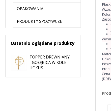
Płask
OPAKOWANIA
Wzór:
Kolor
Zasto
PRODUKTY SPOŻYWCZE
Wymia
Ostatnio oglądane produkty
Mater
TOPPER DREWNIANY
Dekor
- GOŁĘBICA W KOLE
Poszc
HOKUS
Produ
Cena 
(DRE
Pro