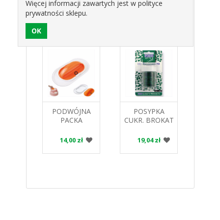
Więcej informacji zawartych jest w polityce
prywatności sklepu.
Produkty pokrewne
PKA
PODWÓJNA
POSYPKA
DEK
EK
PACKA
CUKR. BROKAT
CUK
 MS-
CUKIERNICZA
JADALNY
GRZY
KUS
124929 HOKUS
ZIELONY
EX31
zł
14,00 zł
19,04 zł
1
OP.7G. GF143
HOKUS