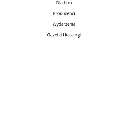
Dla firm
Producenci
Wydarzenia
Gazetki i katalogi
Sklep internetowy
Nowe produkty
Regulamin
Polityka Prywatności
Koszty i sposoby dostawy
Zwrot i reklamacja
Moje konto