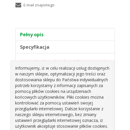
Pełny opis
Specyfikacja
Zestaw plastikowych wykrojników - Litery małe
Przeznaczone do wykrajania dekoracji z lukru lub
Informujemy, iż w celu realizacji usług dostępnych
ciasta w kształcie liter.
w naszym sklepie, optymalizacji jego treści oraz
W zestawie:
dostosowania sklepu do Państwa indywidualnych
wykrojniki, stemple z wyrzutkom 26szt.
potrzeb korzystamy z informacji zapisanych za
Wymiar:
pomocą plików cookies na urządzeniach
średnica stempla ok. 3 cm
końcowych użytkowników. Pliki cookies można
wielkość literki ok. 2,5 - 2 cm
kontrolować za pomocą ustawień swojej
Materiał:
plastik, tworzywo
przeglądarki internetowej. Dalsze korzystanie z
Ilość w zestawie 26szt.
naszego sklepu internetowego, bez zmiany
Cena za zestaw
ustawień przeglądarki internetowej oznacza, iż
Uwaga:
wykrojniki bez polskich znaków.
użytkownik akceptuje stosowanie plików cookies.