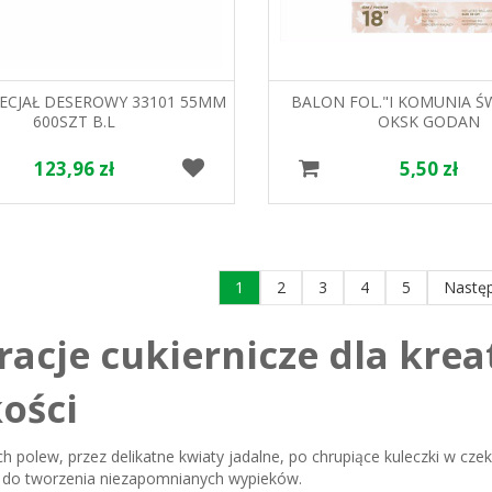
PECJAŁ DESEROWY 33101 55MM
BALON FOL."I KOMUNIA ŚW.
600SZT B.L
OKSK GODAN
123,96 zł
5,50 zł
1
2
3
4
5
Nastę
racje cukiernicze dla kr
ości
 polew, przez delikatne kwiaty jadalne, po chrupiące kuleczki w czeko
 do tworzenia niezapomnianych wypieków.