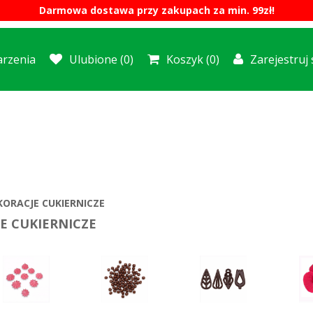
Darmowa dostawa przy zakupach za min. 99zł!
rzenia
Ulubione
(0)
Koszyk
(0)
Zarejestruj 
KORACJE CUKIERNICZE
E CUKIERNICZE