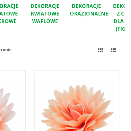
ORACJE
DEKORACJE
DEKORACJE
DEKOR
IATOWE
KWIATOWE
OKAZJONALNE
Z CU
KROWE
WAFLOWE
DLA DZ
(FIGU
tronie