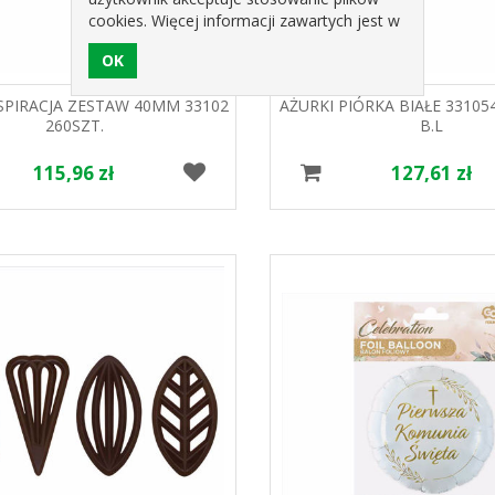
cookies. Więcej informacji zawartych jest w
polityce prywatności sklepu.
NSPIRACJA ZESTAW 40MM 33102
AŻURKI PIÓRKA BIAŁE 33105
260SZT.
B.L
115,96 zł
127,61 zł