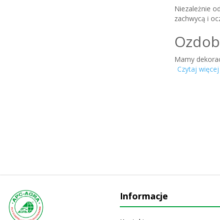
Niezależnie o
zachwycą i ocz
Ozdoby
Mamy dekoracje
Czytaj więcej
Bez względu n
tematycznych,
Oprócz słodki
deserach.
Cukier
tekstu
Z artykułami c
po zwierzęta, 
Polewy zast
Informacje
tworząc unikal
Lekkie, deli