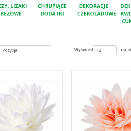
EZY, LIZAKI
CHRUPIĄCE
DEKORACJE
DEK
BEZOWE
DODATKI
CZEKOLADOWE
KW
CU
Wyświetl
na s