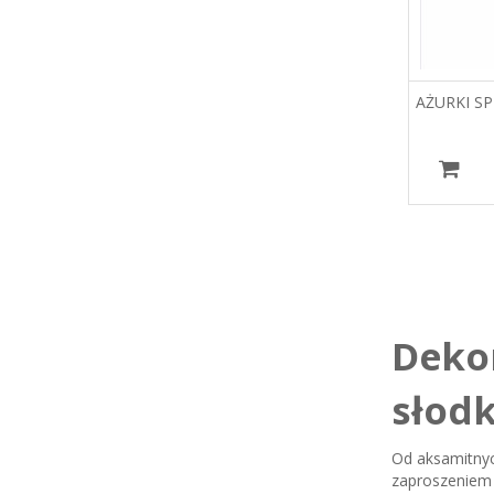
AŻURKI S
Deko
słodk
Od aksamitnych
zaproszeniem