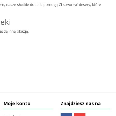
iem, nasze słodkie dodatki pomogą Ci stworzyć desery, które
eki
ażdą inną okazję.
ych napisów, finezyjnych figurek, świeczek, również tych
iczych.
zą się na innych ciastach, ciasteczkach, babeczkach i
ałtów, kolorów, rozmiarów i
alności w każdej słodkiej kreacji. Od tradycyjnych kół i kwadratów
ym.
krojeniu. Dzięki pisakom żelowym możesz łatwo pisać i rysować,
Moje konto
Znajdziesz nas na
ych kształtach i kolorach, mogą być stosowane jako