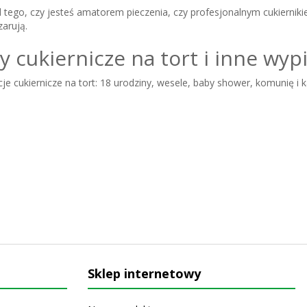
d tego, czy jesteś amatorem pieczenia, czy profesjonalnym cukiernik
arują.
 cukiernicze na tort i inne wypi
 cukiernicze na tort: 18 urodziny, wesele, baby shower, komunię i k
a uroczystość, znajdziesz tu coś odpowiedniego. Od topperów, cukrow
 po cukrowe konfetti, maczki perłowe i wiele innych dodatków cukiern
ch ozdób dedykowanych tortom, mamy również dekoracje, które sprawd
nicze dekoracje - bogactwo kszt
r
ukierniczymi, które tu znajdziesz, dasz wyraz pasji, talentu i indywidu
liście i kwiaty - możliwości są nieograniczone. Przyjrzyjmy się wybran
ygające
tworzą gładką, jednolitą powierzchnię, która nie pęka przy 
Sklep internetowy
ne dekoracje cukiernicze.
katne bezy i lizaki bezowe
dodają wypiekom uroku. Dostępne w różn