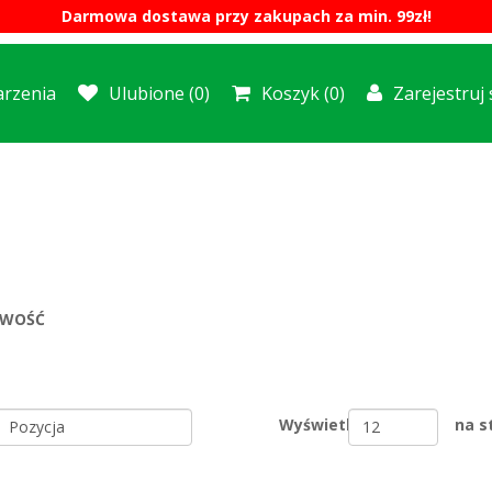
Darmowa dostawa przy zakupach za min. 99zł!
rzenia
Ulubione
(0)
Koszyk
(0)
Zarejestruj 
WOŚĆ
Wyświetl
na s