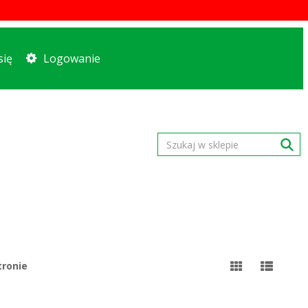
się
Logowanie
tronie