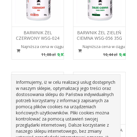
BARWNIK ŻEL
BARWNIK ŻEL ZIELEŃ
CZERWONY WSG-024
CIEMNA WSG-056 35G
35G FOOD COLOURS
FOOD COLOURS
Najniższa cena w ciągu 30 dni 11.08 zł
Najniższa cena w ciągu 30 dni 
11,08 zł
9,97 zł
10,44 zł
9,40 zł
Informujemy, iż w celu realizacji usług dostępnych
w naszym sklepie, optymalizacji jego treści oraz
dostosowania sklepu do Państwa indywidualnych
potrzeb korzystamy z informacji zapisanych za
pomocą plików cookies na urządzeniach
końcowych użytkowników. Pliki cookies można
kontrolować za pomocą ustawień swojej
przeglądarki internetowej. Dalsze korzystanie z
Foremka papierowa
FOREMKA PAPIEROWA
naszego sklepu internetowego, bez zmiany
"Wesołych Świąt"
ŚWIĄTECZNA