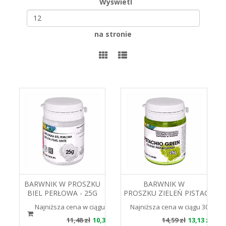
Wyświetl
na stronie
BARWNIK W PROSZKU
BARWNIK W
BIEL PERŁOWA - 25G
PROSZKU ZIELEŃ PISTACJOW
FOOD COLOURS
P-049 25G FOOD
Najniższa cena w ciągu 30 dni 11.48 zł
Najniższa cena w ciągu 30 dni 14
COLOURS
11,48 zł
10,33 zł
14,59 zł
13,13 zł