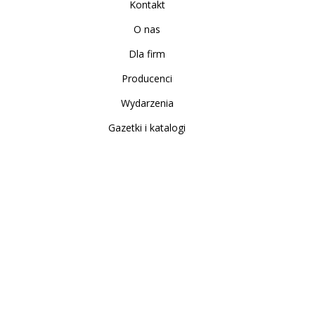
Kontakt
O nas
Dla firm
Producenci
Wydarzenia
Gazetki i katalogi
Sklep internetowy
Nowe produkty
Regulamin
Polityka Prywatności
Koszty i sposoby dostawy
Zwrot i reklamacja