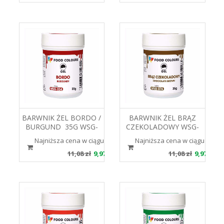
BARWNIK ŻEL BORDO /
BARWNIK ŻEL BRĄZ
BURGUND 35G WSG-
CZEKOLADOWY WSG-
034 FOOD COLOURS
076 35G FOOD
Najniższa cena w ciągu 30 dni 11.08 zł
Najniższa cena w ciągu 30 dni 
COLOURS
11,08 zł
9,97 zł
11,08 zł
9,97 zł