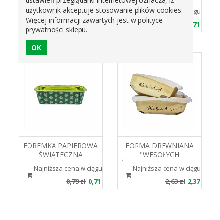
ustawień przeglądarki internetowej oznacza, iż
zielona 165x65x45mm
CZERWONA 155X60X55
użytkownik akceptuje stosowanie plików cookies.
Najniższa cena w ciągu 30 dni 1.62 zł
Najniższa cena w ciągu 30 dni 
BI-PLUM PAPILART
Więcej informacji zawartych jest w polityce
1,62 zł
1,46 zł
0,79 zł
0,71 zł
prywatności sklepu.
FOREMKA PAPIEROWA
FORMA DREWNIANA
ŚWIĄTECZNA
"WESOŁYCH
ZIELONA155X60X55 BI-
ŚWIĄT" 180x115x60 PAPILART
Najniższa cena w ciągu 30 dni 0.79 zł
Najniższa cena w ciągu 30 dni 
PLUM - PAPILART
0,79 zł
0,71 zł
2,63 zł
2,37 zł