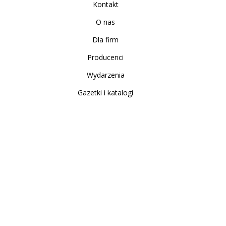
Kontakt
O nas
Dla firm
Producenci
Wydarzenia
Gazetki i katalogi
Sklep internetowy
Nowe produkty
Regulamin
Polityka Prywatności
Koszty i sposoby dostawy
Zwrot i reklamacja