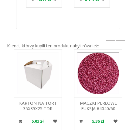
ART
PAPILART
PAPILART
30cm
Klienci, którzy kupili ten produkt nabyli również:
KARTON NA TORT
MACZKI PERŁOWE
35X35X25 TDR
FUKSJA 64040/60
60G. DEKOR POL
5,03 zł
5,36 zł