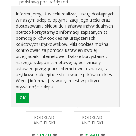
podstawą pod każdy tort.
Informujemy, iż w celu realizacji usług dostępnych
Prezentowane podkłady spełniają wszystkie
w naszym sklepie, optymalizacji jego treści oraz
wymagania dotyczące kontaktu z żywnością,
dostosowania sklepu do Państwa indywidualnych
więc są jednocześnie estetyczne jak i całkowicie
potrzeb korzystamy z informacji zapisanych za
bezpieczne.
pomocą plików cookies na urządzeniach
końcowych użytkowników. Pliki cookies można
kontrolować za pomocą ustawień swojej
przeglądarki internetowej. Dalsze korzystanie z
Produkty pokrewne
naszego sklepu internetowego, bez zmiany
ustawień przeglądarki internetowej oznacza, iż
użytkownik akceptuje stosowanie plików cookies.
Więcej informacji zawartych jest w polityce
prywatności sklepu.
ŁAD
PODKŁAD
PODKŁAD
PO
SKI
ANGIELSKI
ANGIELSKI
AN
8CM X
ZŁOTY 34CM X
ZŁOTY 28CM
Z
M
1,2CM
1,2 X 28CM
ST
zł
21,49 zł
14,06 zł
1