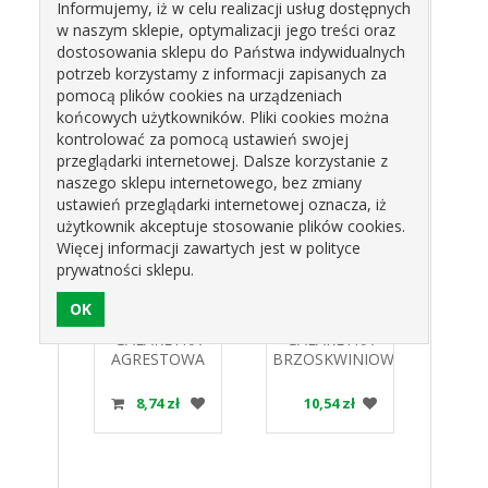
cytrynowy, aromat, barwnik.
Informujemy, iż w celu realizacji usług dostępnych
w naszym sklepie, optymalizacji jego treści oraz
Przechowywać w suchym i chłodnym miejscu.
dostosowania sklepu do Państwa indywidualnych
Op.1kg.
potrzeb korzystamy z informacji zapisanych za
pomocą plików cookies na urządzeniach
końcowych użytkowników. Pliki cookies można
kontrolować za pomocą ustawień swojej
Produkty pokrewne
przeglądarki internetowej. Dalsze korzystanie z
naszego sklepu internetowego, bez zmiany
ustawień przeglądarki internetowej oznacza, iż
użytkownik akceptuje stosowanie plików cookies.
Więcej informacji zawartych jest w polityce
prywatności sklepu.
ETKA
GALARETKA
GALARETKA
C
WKOWA
AGRESTOWA
BRZOSKWINIOWA
WAN
STER
1KG MASTER
1KG MASTER
1KG
K
COOK
COOK
zł
8,74 zł
10,54 zł
5