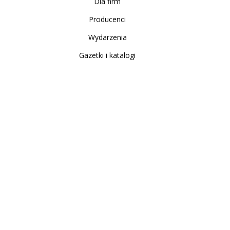
Dla firm
Producenci
Wydarzenia
Gazetki i katalogi
Sklep internetowy
Nowe produkty
Regulamin
Polityka Prywatności
Koszty i sposoby dostawy
Zwrot i reklamacja
Moje konto